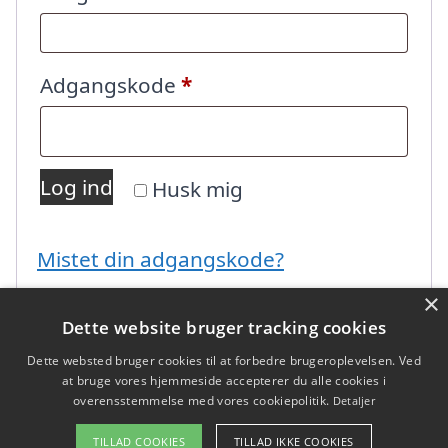
Påkrævet
Adgangskode
*
Log ind
Husk mig
Mistet din adgangskode?
×
Dette website bruger tracking cookies
Dette websted bruger cookies til at forbedre brugeroplevelsen. Ved
at bruge vores hjemmeside accepterer du alle cookies i
overensstemmelse med vores cookiepolitik.
Detaljer
Copyright 2026 - Pilanto Aps
TILLAD COOKIES
TILLAD IKKE COOKIES