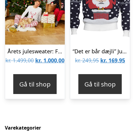
Årets julesweater: Familiepakke – Julesweatre. Ugly Christmas Sweater lavet i Danmark
“Det er bår dæjli” Julesweateren
Den
Den
Den
De
kr.
1.499,00
kr.
1.000,00
kr.
249,95
kr.
169,95
oprindelige
aktuelle
oprindelige
aktu
pris
pris
pris
pris
Gå til shop
Gå til shop
var:
er:
var:
er:
kr. 1.499,00.
kr. 1.000,00.
kr. 249,95.
kr. 
Varekategorier