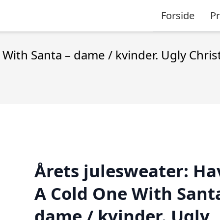
Forside
P
 With Santa – dame / kvinder. Ugly Chri
Årets julesweater: Ha
A Cold One With Sant
dame / kvinder. Ugly