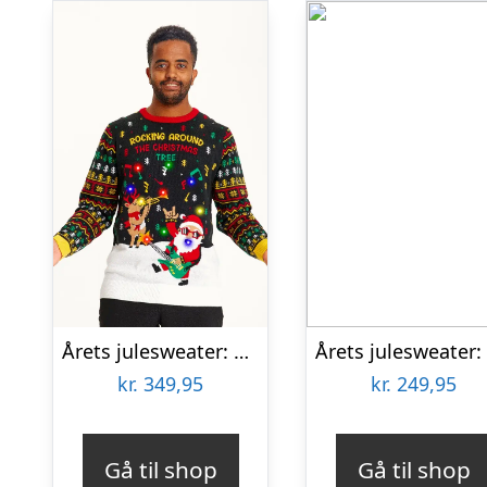
Årets julesweater: Rocking Around The Christmas Tree – herre / mænd. Ugly Christmas Sweater lavet i Danmark
kr.
349,95
kr.
249,95
Gå til shop
Gå til shop