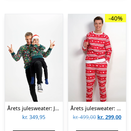
-40%
Årets julesweater: Julesweatshirt – herre / mænd. Ugly Christmas Sweater lavet i Danmark
Årets julesweater: Valentinssæt Rød – herre / mænd. Ugly Christmas Sweater lavet i Danmark
Den
De
kr.
349,95
kr.
499,00
kr.
299,00
oprindelige
aktu