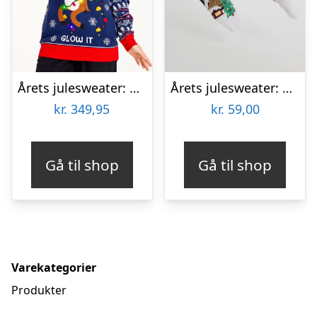
Årets julesweater: Sexy And I Glow It Blå – dame / kvinder. Ugly Christmas Sweater lavet i Danmark
Årets julesweater: Santa Claus Is Coming To Town Socks Navy. Ugly Christmas Sweater lavet i Danmark
kr.
349,95
kr.
59,00
Gå til shop
Gå til shop
Varekategorier
Produkter