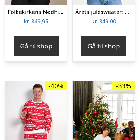
Folkekirkens Nødhjælp Julesweater – dame / kvinder.
Årets julesweater: Make It Rein – herre / mænd. Ugly Christmas Sweater lavet i Danmark
kr.
349,95
kr.
349,00
Gå til shop
Gå til shop
-40%
-33%