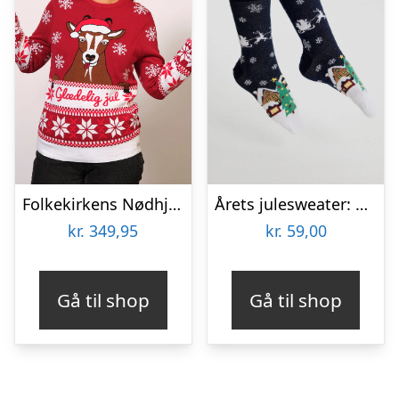
Folkekirkens Nødhjælp Julesweater – dame / kvinder.
Årets julesweater: Santa Claus Is Coming To Town Socks Navy. Ugly Christmas Sweater lavet i Danmark
kr.
349,95
kr.
59,00
Gå til shop
Gå til shop