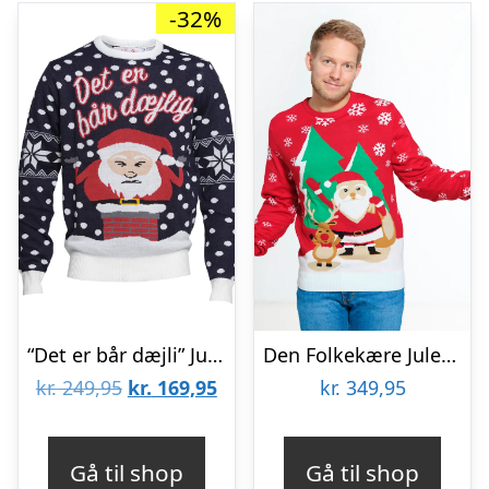
-32%
“Det er bår dæjli” Julesweateren
Den Folkekære Julesweater – herre / mænd.
Den
Den
kr.
249,95
kr.
169,95
kr.
349,95
oprindelige
aktuelle
pris
pris
Gå til shop
Gå til shop