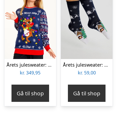
Årets julesweater: Sexy And I Glow It Blå – dame / kvinder. Ugly Christmas Sweater lavet i Danmark
Årets julesweater: Santa Claus Is Coming To Town Socks Navy. Ugly Christmas Sweater lavet i Danmark
kr.
349,95
kr.
59,00
Gå til shop
Gå til shop