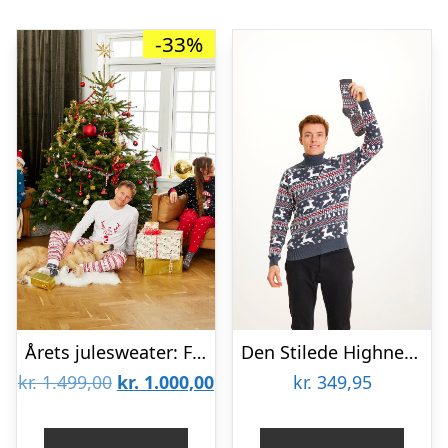
-33%
Årets julesweater: Familiepakke – Pyjamas. Ugly Christmas Sweater lavet i Danmark
Den Stilede Highneck Julesweater – herre / mænd.
Den
Den
kr.
1.499,00
kr.
1.000,00
kr.
349,95
oprindelige
aktuelle
pris
pris