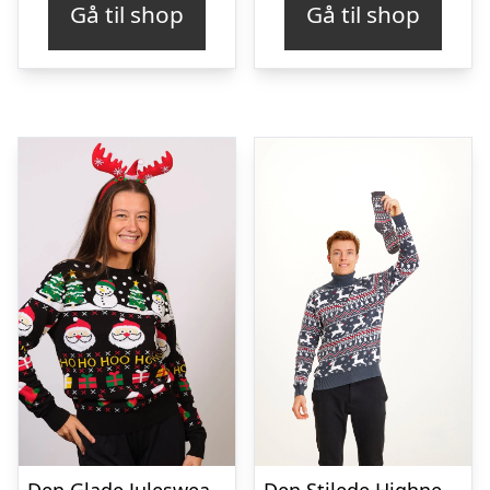
Gå til shop
Gå til shop
var:
er:
kr. 349,00.
kr. 261,00.