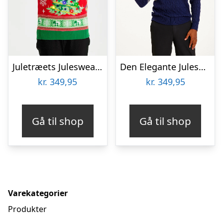
Juletræets Julesweater Rød LED – dame / kvinder
Den Elegante Julesweater Blå – herre / mænd.
kr.
349,95
kr.
349,95
Gå til shop
Gå til shop
Varekategorier
Produkter